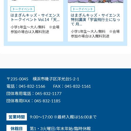
トークイベント
トークイベント
はまぎんキッズ・サイエンス
はまぎんキッズ・サイエンス
トークイベント Vol.14「天…
特別講演「宇宙飛行士になっ
て 月…
小学1年生～大人/無料 ※会場
小学1年生～大人/無料 ※会場
参加の場合は入館料別途
参加の場合は入館料別途
〒235-0045 横浜市磯子区洋光台5-2-1
電話：045-832-1166
FAX：045-832-1161
団体専用電話：045-832-1177
団体専用FAX：045-832-1185
営業時間
9:00～17:00 ※最終入館は16:00まで
休館日
第1・3火曜日/年末年始/臨時休館