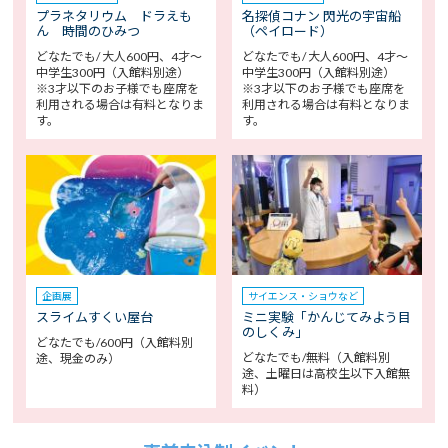
プラネタリウム ドラえも
名探偵コナン 閃光の宇宙船
ん 時間のひみつ
（ペイロード）
どなたでも/ 大人600円、4才～
どなたでも/ 大人600円、4才～
中学生300円（入館料別途）
中学生300円（入館料別途）
※3才以下のお子様でも座席を
※3才以下のお子様でも座席を
利用される場合は有料となりま
利用される場合は有料となりま
す。
す。
企画展
サイエンス・ショウなど
スライムすくい屋台
ミニ実験「かんじてみよう目
のしくみ」
どなたでも/600円（入館料別
どなたでも/無料（入館料別
途、現金のみ）
途、土曜日は高校生以下入館無
料）