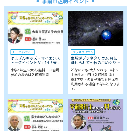
事前申込制イベント
トークイベント
プラネタリウム
はまぎんキッズ・サイエンス
生解説プラネタリウム 月に
トークイベント Vol.14「天…
魅せられて～秋の月めぐり～
小学1年生～大人/無料 ※会場
どなたでも/大人600円、4才～
参加の場合は入館料別途
中学生300円（入館料別途 ）
※3才以下のお子様でも座席を
利用される場合は有料となりま
す。