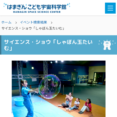
togg
navi
ホーム
イベント検索結果
サイエンス・ショウ「しゃぼん玉たいむ」
サイエンス・ショウ「しゃぼん玉たい
む」