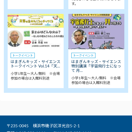
す。
トークイベント
トークイベント
はまぎんキッズ・サイエンス
はまぎんキッズ・サイエンス
トークイベント Vol.14「天…
特別講演「宇宙飛行士になっ
て 月…
小学1年生～大人/無料 ※会場
小学1年生～大人/無料 ※会場
参加の場合は入館料別途
参加の場合は入館料別途
〒235-0045 横浜市磯子区洋光台5-2-1