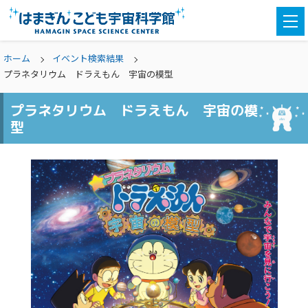
togg
navi
ホーム
イベント検索結果
プラネタリウム ドラえもん 宇宙の模型
プラネタリウム ドラえもん 宇宙の模
型