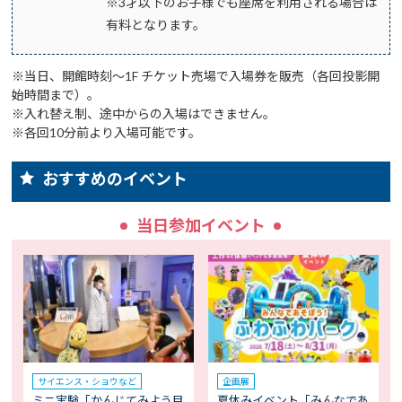
※3才以下のお子様でも座席を利用される場合は
有料となります。
※当日、開館時刻～1F チケット売場で入場券を販売（各回投影開
始時間まで）。
※入れ替え制、途中からの入場はできません。
※各回10分前より入場可能です。
おすすめのイベント
当日参加イベント
サイエンス・ショウなど
企画展
ミニ実験「かんじてみよう目
夏休みイベント「みんなであ