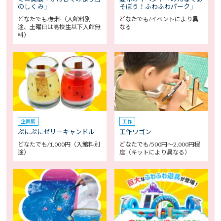
のしくみ」
そぼう！ふわふわパーク」
どなたでも/無料（入館料別
どなたでも/イベントにより異
途、土曜日は高校生以下入館無
なる
料）
企画展
工作
ぷにぷにゼリーキャンドル
工作ワゴン
どなたでも/1,000円（入館料別
どなたでも/500円～2,000円程
途）
度（キットにより異なる）