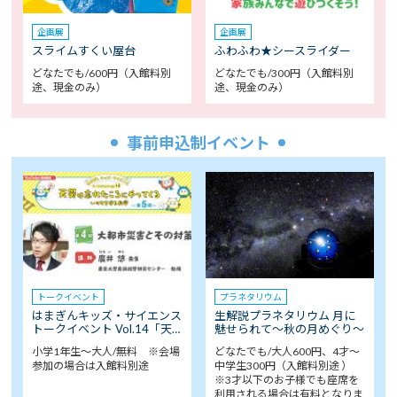
企画展
企画展
スライムすくい屋台
ふわふわ★シースライダー
どなたでも/600円（入館料別
どなたでも/300円（入館料別
途、現金のみ）
途、現金のみ）
事前申込制イベント
トークイベント
プラネタリウム
はまぎんキッズ・サイエンス
生解説プラネタリウム 月に
トークイベント Vol.14「天…
魅せられて～秋の月めぐり～
小学1年生～大人/無料 ※会場
どなたでも/大人600円、4才～
参加の場合は入館料別途
中学生300円（入館料別途 ）
※3才以下のお子様でも座席を
利用される場合は有料となりま