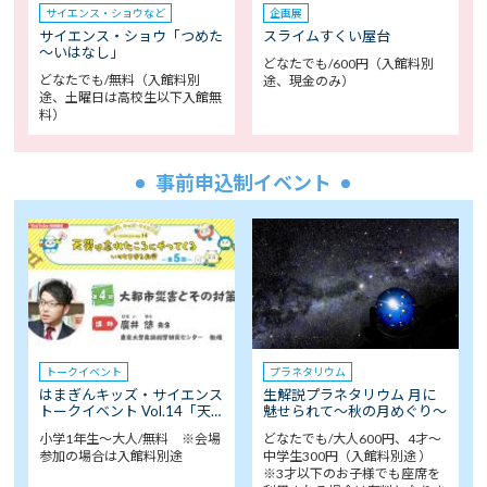
サイエンス・ショウなど
企画展
サイエンス・ショウ「つめた
スライムすくい屋台
～いはなし」
どなたでも/600円（入館料別
どなたでも/無料（入館料別
途、現金のみ）
途、土曜日は高校生以下入館無
料）
事前申込制イベント
トークイベント
プラネタリウム
はまぎんキッズ・サイエンス
生解説プラネタリウム 月に
トークイベント Vol.14「天…
魅せられて～秋の月めぐり～
小学1年生～大人/無料 ※会場
どなたでも/大人600円、4才～
参加の場合は入館料別途
中学生300円（入館料別途 ）
※3才以下のお子様でも座席を