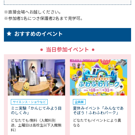
※直接会場へお越しください。
※参加者1名につき保護者2名まで見学可。
おすすめのイベント
当日参加イベント
サイエンス・ショウなど
企画展
ミニ実験「かんじてみよう目
夏休みイベント「みんなであ
のしくみ」
そぼう！ふわふわパーク」
どなたでも/無料（入館料別
どなたでも/イベントにより異
途、土曜日は高校生以下入館無
なる
料）