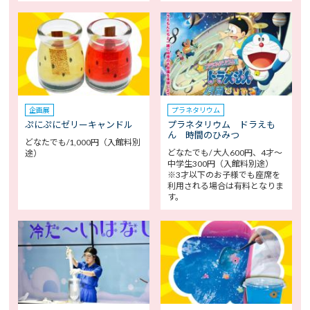
企画展
プラネタリウム
ぷにぷにゼリーキャンドル
プラネタリウム ドラえも
ん 時間のひみつ
どなたでも/1,000円（入館料別
どなたでも/ 大人600円、4才～
途）
中学生300円（入館料別途）
※3才以下のお子様でも座席を
利用される場合は有料となりま
す。