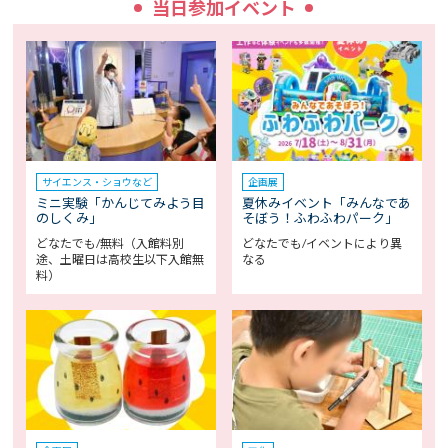
当日参加イベント
サイエンス・ショウなど
企画展
ミニ実験「かんじてみよう目
夏休みイベント「みんなであ
のしくみ」
そぼう！ふわふわパーク」
どなたでも/無料（入館料別
どなたでも/イベントにより異
途、土曜日は高校生以下入館無
なる
料）