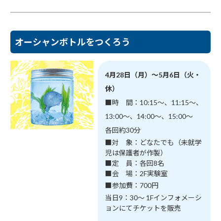
オーシャンボトルをつくろう
4月28日（月）～5月6日（火・
休）
■時 間：10:15～、11:15～、
13:00～、14:00～、15:00～
各回約30分
■対 象：どなたでも（未就学
児は保護者が作製）
■定 員：各回8名
■会 場：2F実験室
■参加費：700円
当日9：30～ 1Fインフォメーシ
ョンにてチケットを販売