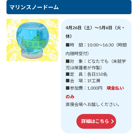
マリンスノードーム
4月26日（土）～5月6日（火・
休）
■時 間：10:00～16:30（時間
内随時受付）
■対 象：どなたでも（未就学
児は保護者が作製）
■定 員：各日150名
■会 場：1F工房
■参加費：1,000円
現金払い
のみ
直接会場へお越しください。
詳細はこちら