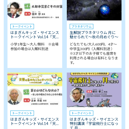
トークイベント
プラネタリウム
はまぎんキッズ・サイエンス
生解説プラネタリウム 月に
トークイベント Vol.14「天…
魅せられて～秋の月めぐり～
小学1年生～大人/無料 ※会場
どなたでも/大人600円、4才～
参加の場合は入館料別途
中学生300円（入館料別途 ）
※3才以下のお子様でも座席を
利用される場合は有料となりま
す。
トークイベント
トークイベント
はまぎんキッズ・サイエンス
はまぎんキッズ・サイエンス
トークイベント Vol.14「天…
特別講演「宇宙飛行士になっ
て 月…