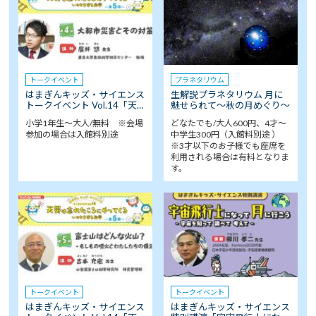
トークイベント
プラネタリウム
はまぎんキッズ・サイエンス
生解説プラネタリウム 月に
トークイベント Vol.14「天…
魅せられて～秋の月めぐり～
小学1年生～大人/無料 ※会場
どなたでも/大人600円、4才～
参加の場合は入館料別途
中学生300円（入館料別途 ）
※3才以下のお子様でも座席を
利用される場合は有料となりま
す。
トークイベント
トークイベント
はまぎんキッズ・サイエンス
はまぎんキッズ・サイエンス