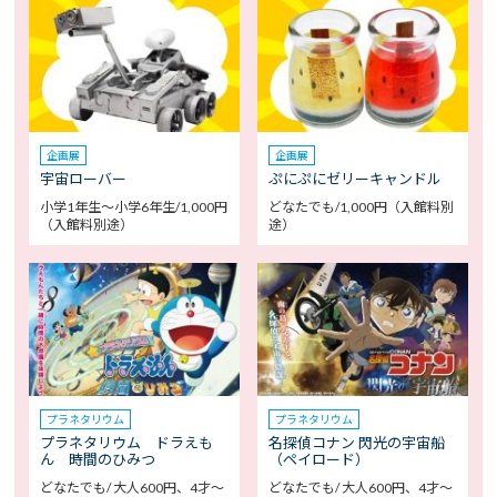
企画展
企画展
宇宙ローバー
ぷにぷにゼリーキャンドル
小学1年生～小学6年生/1,000円
どなたでも/1,000円（入館料別
（入館料別途）
途）
プラネタリウム
プラネタリウム
プラネタリウム ドラえも
名探偵コナン 閃光の宇宙船
ん 時間のひみつ
（ペイロード）
どなたでも/ 大人600円、4才～
どなたでも/ 大人600円、4才～