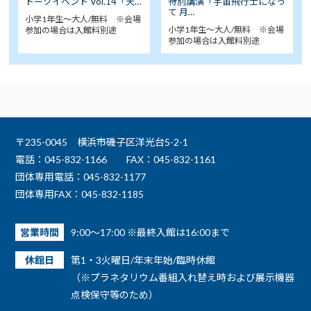
トークイベント Vol.14「天…
特別講演「宇宙飛行士になっ
て 月…
小学1年生～大人/無料 ※会場
小学1年生～大人/無料 ※会場
参加の場合は入館料別途
参加の場合は入館料別途
〒235-0045 横浜市磯子区洋光台5-2-1
電話：045-832-1166
FAX：045-832-1161
団体専用電話：045-832-1177
団体専用FAX：045-832-1185
営業時間
9:00～17:00 ※最終入館は16:00まで
休館日
第1・3火曜日/年末年始/臨時休館
（※プラネタリウム番組入れ替え時および展示機器
点検保守等のため）