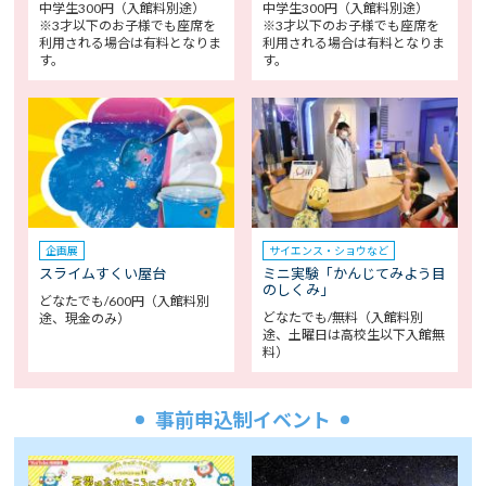
中学生300円（入館料別途）
中学生300円（入館料別途）
※3才以下のお子様でも座席を
※3才以下のお子様でも座席を
利用される場合は有料となりま
利用される場合は有料となりま
す。
す。
企画展
サイエンス・ショウなど
スライムすくい屋台
ミニ実験「かんじてみよう目
のしくみ」
どなたでも/600円（入館料別
どなたでも/無料（入館料別
途、現金のみ）
途、土曜日は高校生以下入館無
料）
事前申込制イベント