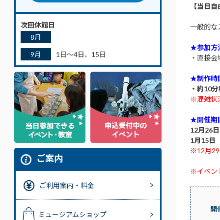
【当日自
次回休館日
一般的な
8月
★参加方
9月
1日～4日、15日
・直接会
★制作時
・約10
※混雑状
★開催期
12月2
1月15日
※12月
ご案内
※イベン
ご利用案内・料金
開
ミュージアムショップ