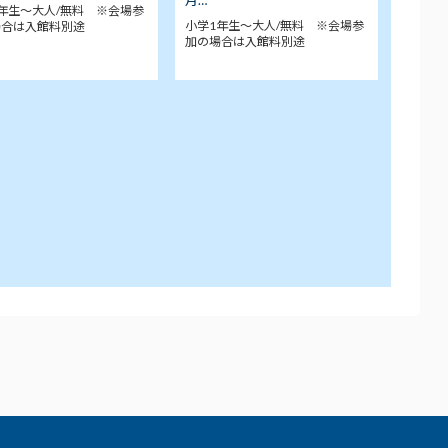
月…
年生～大人/無料 ※会場参
小学1年生～大人/無料 ※会場参
場合は入館料別途
加の場合は入館料別途