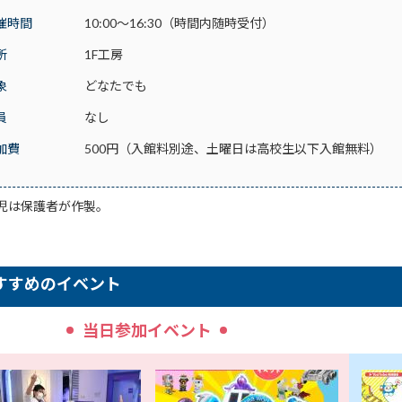
催時間
10:00～16:30（時間内随時受付）
所
1F工房
象
どなたでも
員
なし
加費
500円（入館料別途、土曜日は高校生以下入館無料）
児は保護者が作製。
すすめのイベント
当日参加イベント