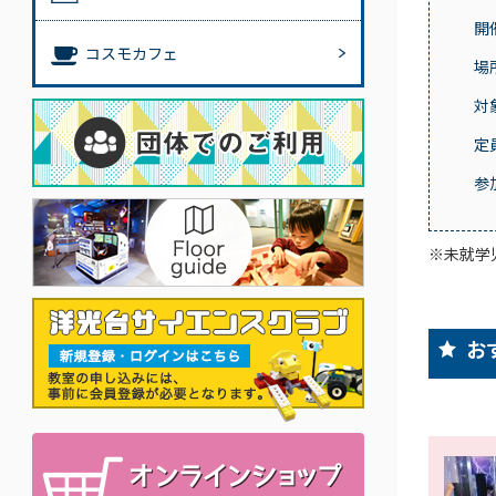
開
コスモカフェ
場
対
定
参
※未就学
お