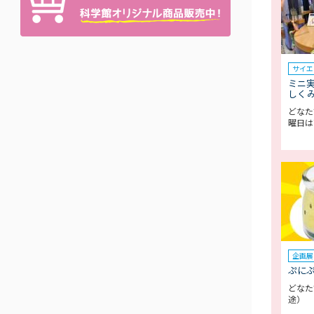
サイエ
ミニ
しく
どなた
曜日は
企画展
ぷに
どなた
途）