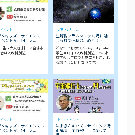
クイベント
プラネタリウム
ぎんキッズ・サイエンスト
生解説プラネタリウム 月に魅
ベント Vol.14「天…
せられて～秋の月めぐり～
年生～大人/無料 ※会場参
どなたでも/大人600円、4才～中
場合は入館料別途
学生300円（入館料別途 ）※3才
以下のお子様でも座席を利用され
る場合は有料となります。
クイベント
トークイベント
ぎんキッズ・サイエンスト
はまぎんキッズ・サイエンス特
ベント Vol.14「天…
別講演「宇宙飛行士になって