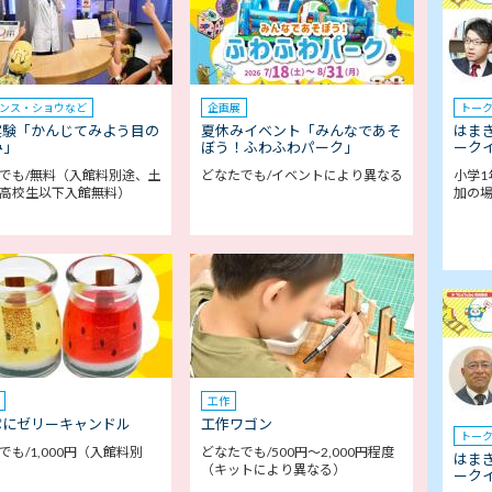
ンス・ショウなど
企画展
トー
実験「かんじてみよう目の
夏休みイベント「みんなであそ
はま
み」
ぼう！ふわふわパーク」
ークイ
でも/無料（入館料別途、土
どなたでも/イベントにより異なる
小学1
高校生以下入館無料）
加の
工作
ぷにゼリーキャンドル
工作ワゴン
トー
でも/1,000円（入館料別
どなたでも/500円～2,000円程度
はま
（キットにより異なる）
ークイ