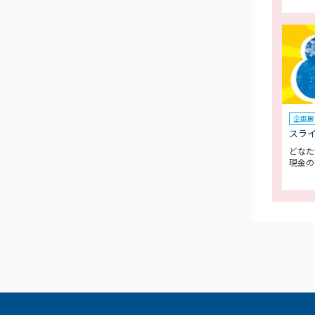
企画展
スラ
どなた
現金の