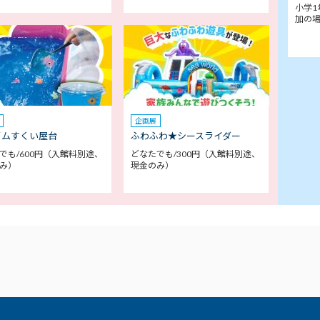
小学1
加の
企画展
イムすくい屋台
ふわふわ★シースライダー
でも/600円（入館料別途、
どなたでも/300円（入館料別途、
み）
現金のみ）