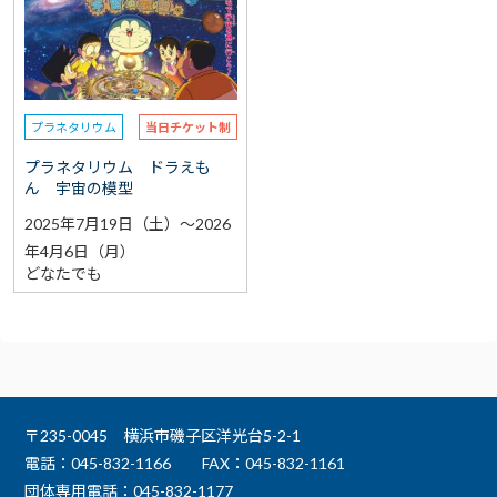
選択なし
予約
選択なし
参加費（入館料別途）
プラネタリウム
当日チケット制
再検索をする
プラネタリウム ドラえも
ん 宇宙の模型
2025年7月19日（土）～2026
年4月6日（月）
どなたでも
〒235-0045 横浜市磯子区洋光台5-2-1
電話：045-832-1166
FAX：045-832-1161
団体専用電話：045-832-1177