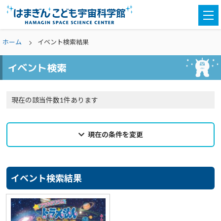
togg
navi
ホーム
イベント検索結果
イベント検索
現在の該当件数1件あります
現在の条件を変更
2025年09月17日
来館希望日
イベント検索結果
選択なし
カテゴリ
選択なし
親子参加
どなたでも
対象学年