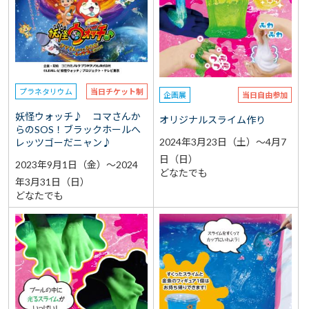
選択なし
予約
選択なし
参加費（入館料別途）
再検索をする
プラネタリウム
当日チケット制
企画展
当日自由参加
妖怪ウォッチ♪ コマさんか
オリジナルスライム作り
らのSOS！ブラックホールへ
2024年3月23日（土）～4月7
レッツゴーだニャン♪
日（日）
2023年9月1日（金）～2024
どなたでも
年3月31日（日）
どなたでも