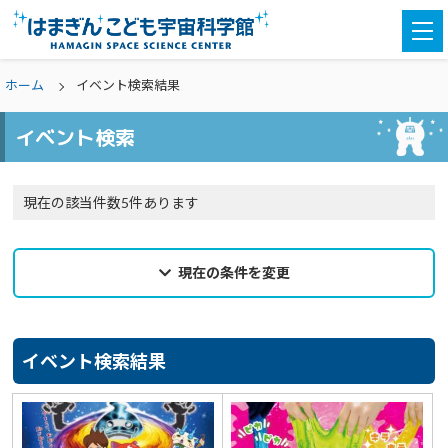
togg
navi
ホーム
イベント検索結果
イベント検索
現在の該当件数5件あります
現在の条件を変更
2024年03月27日
来館希望日
イベント検索結果
選択なし
カテゴリ
選択なし
親子参加
どなたでも
対象学年